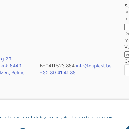
Sc
"
*
P
Di
mo
Vu
rg 23
C
Genk 6443
BE0411.523.884
info@duplast.be
lzen, België
+32 89 41 41 88
en. Door onze website te gebruiken, stemt u in met alle cookies in