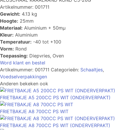
ALUSCHAAL KRAALRAND ROND C5-26G
Artikelnummer: 001711
Gewicht:
4.13 kg
Hoogte:
25mm
Materiaal:
Aluminium + 50mµ
Kleur:
Aluminium
Temperatuur:
-40 tot +100
Vorm:
Rond
Toepassing:
Diepvries, Oven
Word klant en bestel
Artikelnummer:
001711
Categorieën:
Schaaltjes
,
Voedselverpakkingen
Anderen bekeken ook
FRIETBAKJE A5 200CC PS WIT (ONDERVERPAKT)
FRIETBAKJE A8 700CC PS WIT
FRIETBAKJE A8 700CC PS WIT (ONDERVERPAKT)