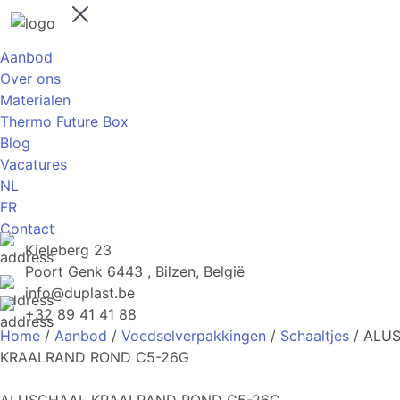
Aanbod
Over ons
Materialen
Thermo Future Box
Blog
Vacatures
NL
FR
Contact
Kieleberg 23
Poort Genk 6443 , Bilzen, België
info@duplast.be
+32 89 41 41 88
Home
/
Aanbod
/
Voedselverpakkingen
/
Schaaltjes
/ ALU
KRAALRAND ROND C5-26G